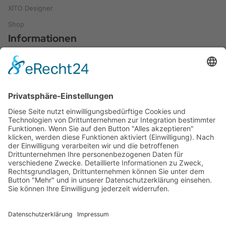
XITO Designer
Shop
Informationen
Leitfaden und Ratgeber
Referenzen
Anwendungen
Videos
Blog
FAQ
Kontakt
Kontakt zu XITO
Über uns
Partner