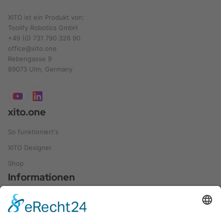
XITO ist ein Produkt von:
Toolify Robotics GmbH
+49 (0) 731 790 326 90
office@xito.one
Rebengasse 9
89073 Ulm, Germany
xito.one
So funktioniert's
XITO Designer
Shop
Informationen
Leitfaden und Ratgeber
Referenzen