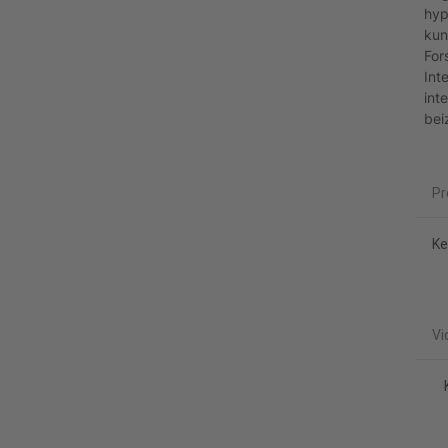
hyp
kun
For
Int
int
bei
Pr
Ke
Vi