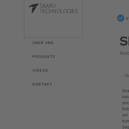
V
S
ÜBER UNS
Aut
PRODUKTE
VIDEOS
Üb
KONTAKT
Ska
bet
sin
Rob
um 
kom
Seg