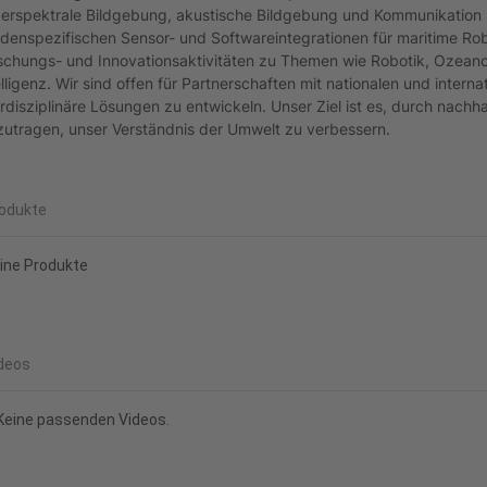
erspektrale Bildgebung, akustische Bildgebung und Kommunikation so
denspezifischen Sensor- und Softwareintegrationen für maritime Robo
schungs- und Innovationsaktivitäten zu Themen wie Robotik, Ozeanogr
elligenz. Wir sind offen für Partnerschaften mit nationalen und inter
erdisziplinäre Lösungen zu entwickeln. Unser Ziel ist es, durch nach
zutragen, unser Verständnis der Umwelt zu verbessern.
odukte
ine Produkte
deos
Keine passenden Videos.