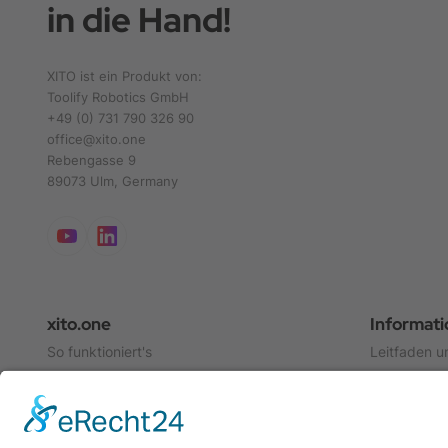
in die Hand!
XITO ist ein Produkt von:
Toolify Robotics GmbH
+49 (0) 731 790 326 90
office@xito.one
Rebengasse 9
89073 Ulm, Germany
xito.one
Informat
So funktioniert's
Leitfaden u
XITO Designer
Referenzen
Shop
Anwendung
Videos