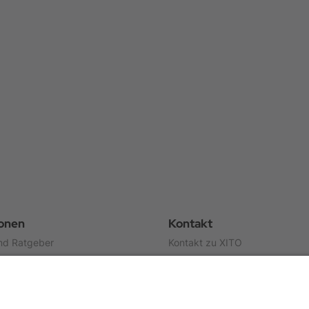
ionen
Kontakt
nd Ratgeber
Kontakt zu XITO
Über uns
en
Partner