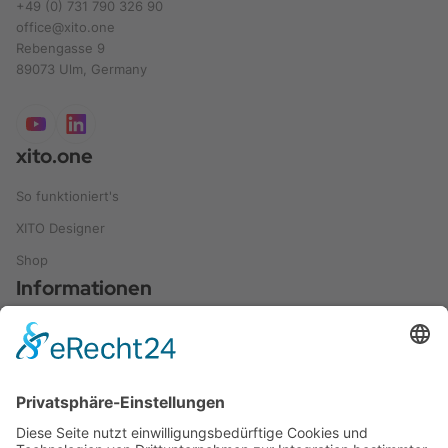
+49 (0) 731 790 326 90
office@xito.one
Rebengasse 9
89073 Ulm, Germany
xito.one
So funktioniert's
XITO Designer
Shop
Informationen
Leitfaden und Ratgeber
Referenzen
Anwendungen
Videos