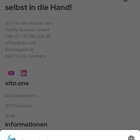
selbst in die Hand!
XITO ist ein Produkt von:
Toolify Robotics GmbH
+49 (0) 731 790 326 90
office@xito.one
Rebengasse 9
89073 Ulm, Germany
xito.one
So funktioniert's
XITO Designer
Shop
Informationen
Leitfaden und Ratgeber