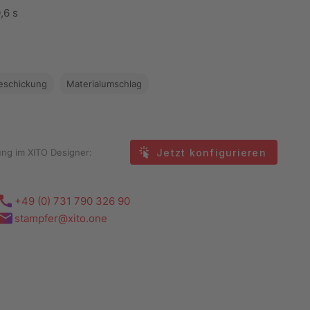
,6 s
eschickung
Materialumschlag
Jetzt konfigurieren
ung im XITO Designer:
+49 (0) 731 790 326 90
stampfer@xito.one