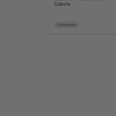
Cobots
Dispensieren
Maschinenbeschickung
Materialentfernung
Materialumschlag
Montage
Palettieren
Qualitätsprüfung