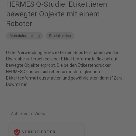
der Nutzung des Service zu, um dieses
HERMES Q-Studie: Etikettieren
Video anzusehen.
bewegter Objekte mit einem
Roboter
Mehr Informationen
Materialumschlag
Produktvideo
Akzeptieren
powered by
Usercentrics Consent
Unter Verwendung eines externen Roboters haben wir die
Management Platform
&
eRecht24
Übergabe unterschiedlicher Etikettenformate flexibel auf
bewegte Objekte erprobt. Die beiden Etikettendrucker
HERMES Q lassen sich ebenso mit dem gleichen
Etikettenformat ausstatten und gewährleisten damit "Zero
Downtime".
Anbieter im Video
VERIFIZIERTER