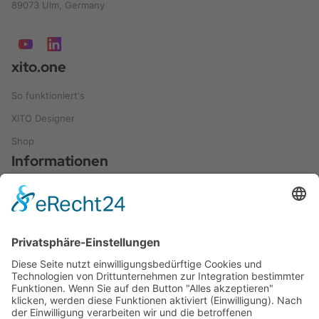
89073 Ulm, Germany
xito.one
So funktioniert's
XITO Designer
Shop
Informationen
Leitfaden und Ratgeber
Referenzen
Anwendungen
Videos
Blog
FAQ