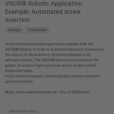
der Nutzung des Service zu, um dieses
VISOR® Robotic Application
Video anzusehen.
Example: Automated screw
insertion
Mehr Informationen
Montage
Produktvideo
Akzeptieren
powered by
Usercentrics Consent
An automated assembly application example with the
Management Platform
&
eRecht24
VISOR® Robotic: In order to automatically insert screws into
the object, its 3D position is determined based on an
arbitrary contour. The VISOR® Robotic is mounted on the
gripper to achieve higher precision and to enable further
inspection tasks.
https://www.sensopart.com/en/products/vision-sensors-
systems/robotic
Anbieter im Video