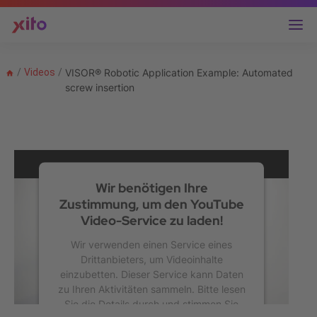
/
Videos
/
VISOR® Robotic Application Example: Automated
screw insertion
Wir benötigen Ihre
Zustimmung, um den YouTube
Video-Service zu laden!
Wir verwenden einen Service eines
Drittanbieters, um Videoinhalte
einzubetten. Dieser Service kann Daten
zu Ihren Aktivitäten sammeln. Bitte lesen
Sie die Details durch und stimmen Sie