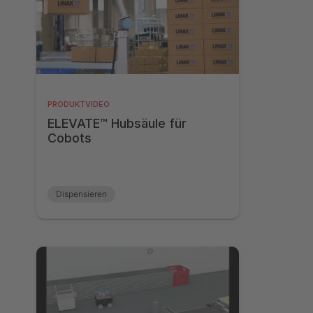
PRODUKTVIDEO
ELEVATE™ Hubsäule für
Cobots
Dispensieren
Maschinenbeschickung
Materialentfernung
Materialumschlag
Montage
Palettieren
Qualitätsprüfung