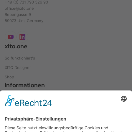
+49 (0) 731 790 326 90
office@xito.one
Rebengasse 9
89073 Ulm, Germany
xito.one
So funktioniert's
XITO Designer
Shop
Informationen
Leitfaden und Ratgeber
Referenzen
Anwendungen
Videos