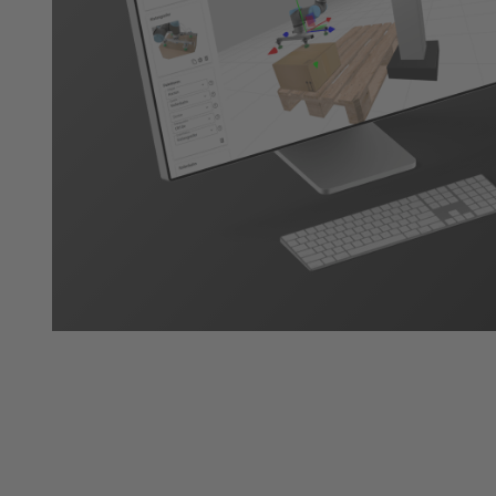
umfasst Navigation,
Lokalisierung, Pfadplanung,
Hindernisvermeidung,
Objekterkennung /
Bildverarbeitung, Sensortreiber,
mobile Manipulation,
symbolische Planung,
Aufgabensequenzierung und
Simulation. Wir sind Partner für
bi- und multilaterale
Kooperationen mit Industrie und
Handwerk, Mittelstand und
Großindustrie auf regionaler,
nationaler und internationaler
Ebene im Rahmen von
öffentlichen Förderprogrammen,
Verbundforschungsprogrammen
und Auftragsforschung. Unsere
Expertise reicht von struktureller
und konzeptioneller Arbeit über