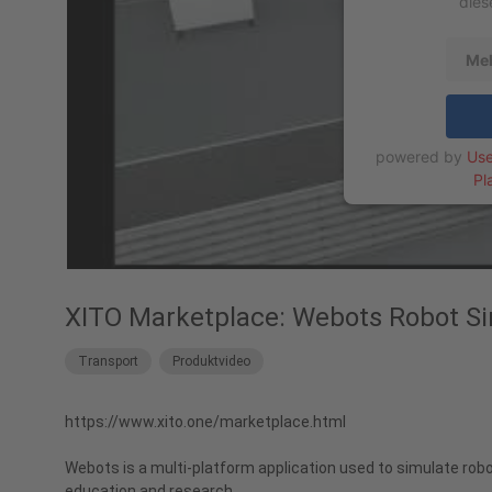
dies
Meh
powered by
Use
Pl
XITO Marketplace: Webots Robot Si
Transport
Produktvideo
https://www.xito.one/marketplace.html
Webots is a multi-platform application used to simulate robots
education and research.