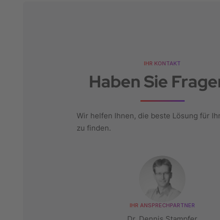
Implementierungen von
(modellgetriebenen)
Softwaretools und
Anwendungsprototypen bis hin
zu robotischen
Softwarekomponenten
IHR KONTAKT
(einschließlich
Haben Sie Frage
Softwarekomponenten zur
Verknüpfung mit robotischer
Hardware und Industrie 4.0-
Geräten).
Wir helfen Ihnen, die beste Lösung für Ih
zu finden.
IHR ANSPRECHPARTNER
Dr. Dennis Stampfer