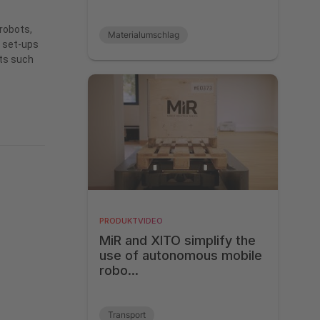
 robots,
Materialumschlag
r set-ups
Maschinen-Beschickung
ats such
Montage
Qualitätsprüfung
PRODUKTVIDEO
MiR and XITO simplify the
use of autonomous mobile
robo...
Transport