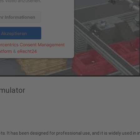
es Video anzusehen.
r Informationen
Akzeptieren
rcentrics Consent Management
atform
&
eRecht24
mulator
. It has been designed for professional use, and it is widely used in i