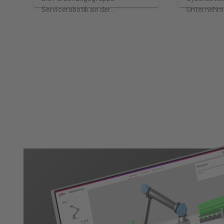
Servicerobotik an der
Unternehme
Hochschule Ulm unter der
entwickelt 
Leitung von Prof. Dr. Christian
Webots-Rob
Schlegel beschäftigt sich mit
beschäftigt
alltagstauglichen Methoden,
in Lausann
Algorithmen und Softwaretools
wartet und
zur Umsetzung von
kontinuierl
Servicerobotern und autonomen
berät sowoh
Systemen. Unser Fokus liegt auf
auch bei a
angewandter Forschung und
Forschungsp
Entwicklung. Wir evaluieren
bester Part
unsere Ansätze mit echten
Robotersim
Robotern in alltäglichen
bietet auch
Umgebungen.
Benutzersu
Anwendungsgebiete sind vor
Schulungen 
allem Industrie 4.0 Szenarien,
Webots-So
intralogistische Szenarien und
landwirtschaftliche Szenarien.
Unsere Expertise in
Servicerobotik-Anwendungen