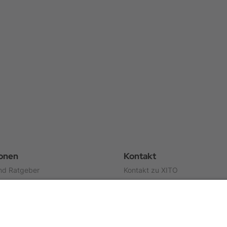
ionen
Kontakt
nd Ratgeber
Kontakt zu XITO
Über uns
en
Partner