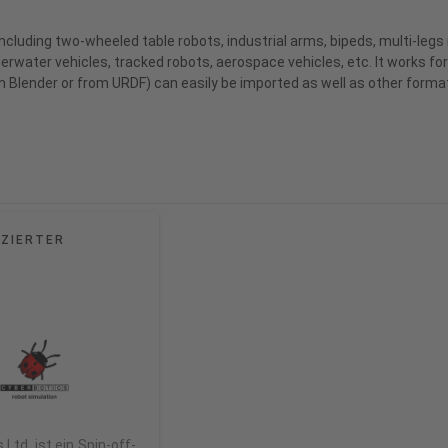
ncluding two-wheeled table robots, industrial arms, bipeds, multi-legs
rwater vehicles, tracked robots, aerospace vehicles, etc. It works fo
m Blender or from URDF) can easily be imported as well as other form
IZIERTER
Ltd. ist ein Spin-off-