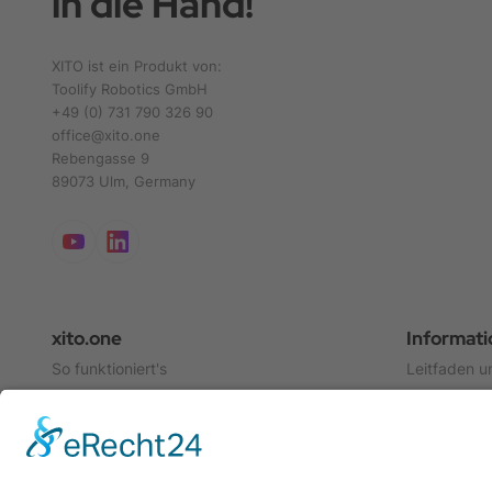
in die Hand!
XITO ist ein Produkt von:
Toolify Robotics GmbH
+49 (0) 731 790 326 90
office@xito.one
Rebengasse 9
89073 Ulm, Germany
xito.one
Informat
So funktioniert's
Leitfaden u
XITO Designer
Referenzen
Shop
Anwendung
Videos