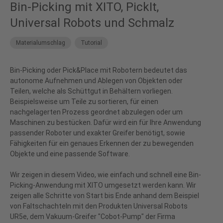
der Nutzung des Service zu, um dieses
Bin-Picking mit XITO, PickIt,
Video anzusehen.
Universal Robots und Schmalz
Mehr Informationen
Materialumschlag
Tutorial
Akzeptieren
Bin-Picking oder Pick&Place mit Robotern bedeutet das
autonome Aufnehmen und Ablegen von Objekten oder
powered by
Usercentrics Consent
Teilen, welche als Schüttgut in Behältern vorliegen.
Management Platform
&
eRecht24
Beispielsweise um Teile zu sortieren, für einen
nachgelagerten Prozess geordnet abzulegen oder um
Maschinen zu bestücken. Dafür wird ein für Ihre Anwendung
passender Roboter und exakter Greifer benötigt, sowie
Fähigkeiten für ein genaues Erkennen der zu bewegenden
Objekte und eine passende Software.
Wir zeigen in diesem Video, wie einfach und schnell eine Bin-
Picking-Anwendung mit XITO umgesetzt werden kann. Wir
zeigen alle Schritte von Start bis Ende anhand dem Beispiel
von Faltschachteln mit den Produkten Universal Robots
UR5e, dem Vakuum-Greifer "Cobot-Pump" der Firma