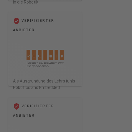
in die Robotik
VERIFIZIERTER
ANBIETER
Als Ausgründung des Lehrstuhls
Robotics and Embedded
Systems der TU-München
gegründet, entwickelt die
VERIFIZIERTER
Robotics Equipment Corporation
GmbH (REC) seit 2004 Hard und
ANBIETER
Software für mobile
Robotersysteme. Die REC