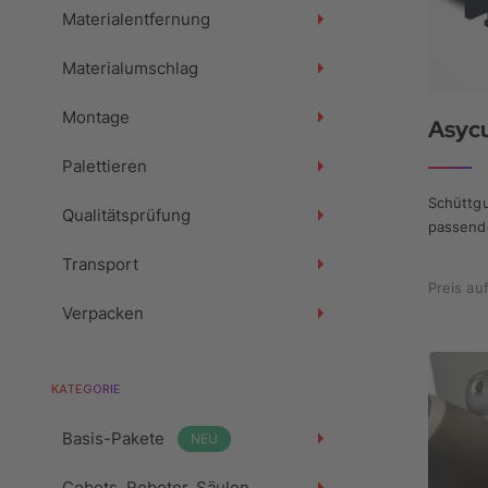
Materialentfernung
Materialumschlag
Montage
Asyc
Palettieren
Schüttgu
Qualitätsprüfung
passende
Teile
Transport
Preis au
Verpacken
KATEGORIE
Basis-Pakete
NEU
Cobots, Roboter, Säulen