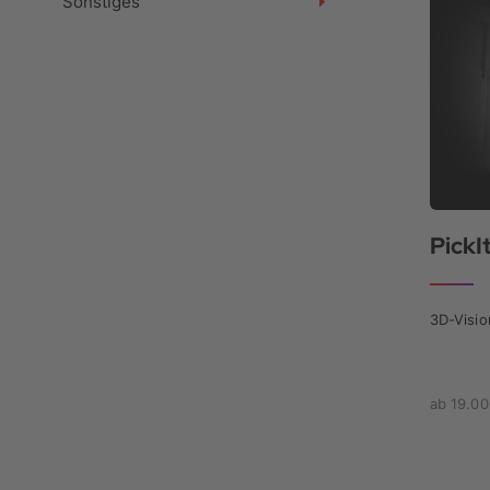
Sonstiges
PickI
3D-Visio
ab 19.00