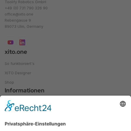
Toolify Robotics GmbH
+49 (0) 731 790 326 90
office@xito.one
Rebengasse 9
89073 Ulm, Germany
xito.one
So funktioniert's
XITO Designer
Shop
Informationen
Leitfaden und Ratgeber
Referenzen
Anwendungen
Videos