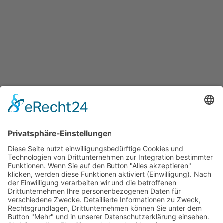
xito.one
So funktioniert's
XITO Designer
Shop
Informationen
Leitfaden und Ratgeber
Referenzen
Anwendungen
Videos
Blog
FAQ
Kontakt
Kontakt zu XITO